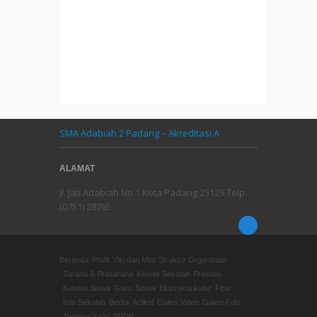
SMA Adabiah 2 Padang – Akreditasi A
ALAMAT
Jl. Jati Adabiah No.1 Kota Padang 25129 Telp.
(0751) 28765
Beranda
Profil
Visi dan Misi
Struktur Organisasi
Sarana & Prasarana
Komite Sekolah
Prestasi
Kondisi Siswa
Guru
Siswa
Ekstrakurikuler
Fitur
Info Sekolah
Berita
Artikel
Galeri Video
Galeri Foto
Tentang Kami
PPDB