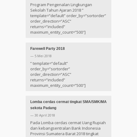
Program Pengenalan Lingkungan
Sekolah Tahun Ajaran 2018 ”
template=”default” order_by=”sortorder”
order_direction=”ASC”
returns=”included”
maximum_entity_count=”500″]
Farewell Party 2018
— 5 Mei 2018
” template=”default”
order_by=”sortorder”
order_direction=”ASC”
returns=”included”
maximum_entity_count=”500″]
Lomba cerdas cermat tingkat SMA/SMK/MA
sekota Padang
— 30 April 2018
Pada Lomba cerdas cermat Uang Rupiah
dan kebangsentralan Bank Indonesia
Provinsi Sumatera Barat 2018 tingkat