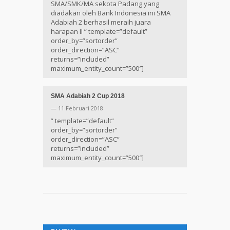
SMA/SMK/MA sekota Padang yang
diadakan oleh Bank Indonesia ini SMA
Adabiah 2 berhasil meraih juara
harapan II ” template=”default”
order_by=”sortorder”
order_direction=”ASC”
returns=”included”
maximum_entity_count=”500″]
SMA Adabiah 2 Cup 2018
— 11 Februari 2018
” template=”default”
order_by=”sortorder”
order_direction=”ASC”
returns=”included”
maximum_entity_count=”500″]