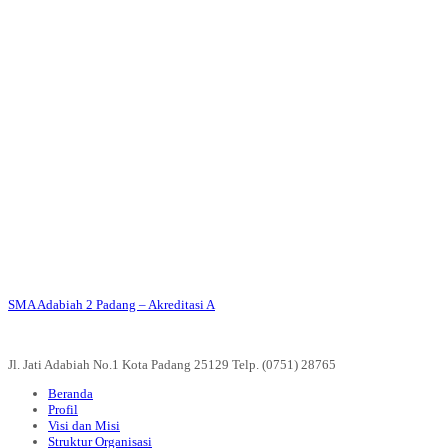
Like Box
SMA Adabiah 2 Padang – Akreditasi A
Alamat
Jl. Jati Adabiah No.1 Kota Padang 25129 Telp. (0751) 28765
Beranda
Profil
Visi dan Misi
Struktur Organisasi