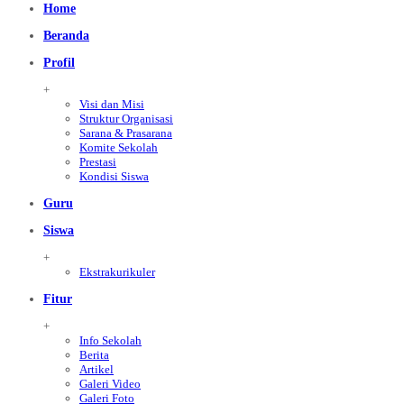
Home
Beranda
Profil
+
Visi dan Misi
Struktur Organisasi
Sarana & Prasarana
Komite Sekolah
Prestasi
Kondisi Siswa
Guru
Siswa
+
Ekstrakurikuler
Fitur
+
Info Sekolah
Berita
Artikel
Galeri Video
Galeri Foto