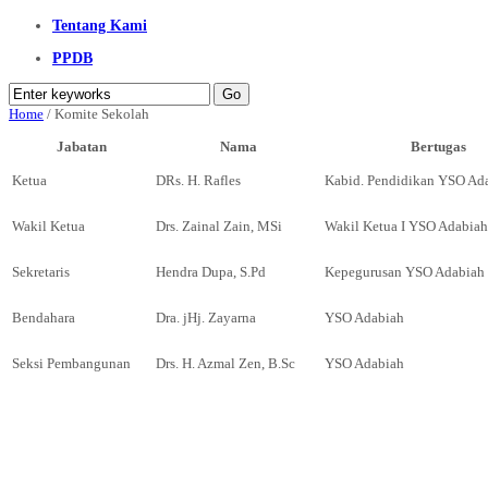
Tentang Kami
PPDB
Home
/
Komite Sekolah
Jabatan
Nama
Bertugas
Ketua
DRs. H. Rafles
Kabid. Pendidikan YSO Ad
Wakil Ketua
Drs. Zainal Zain, MSi
Wakil Ketua I YSO Adabiah
Sekretaris
Hendra Dupa, S.Pd
Kepegurusan YSO Adabiah
Bendahara
Dra. jHj. Zayarna
YSO Adabiah
Seksi Pembangunan
Drs. H. Azmal Zen, B.Sc
YSO Adabiah
Tautan