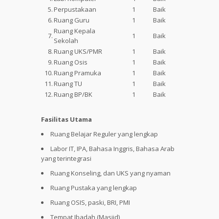
5.
Perpustakaan
1
Baik
6.
Ruang Guru
1
Baik
Ruang Kepala
7.
1
Baik
Sekolah
8.
Ruang UKS/PMR
1
Baik
9.
Ruang Osis
1
Baik
10.
Ruang Pramuka
1
Baik
11.
Ruang TU
1
Baik
12.
Ruang BP/BK
1
Baik
Fasilitas Utama
Ruang Belajar Reguler yang lengkap
Labor IT, IPA, Bahasa Inggris, Bahasa Arab
yang terintegrasi
Ruang Konseling, dan UKS yang nyaman
Ruang Pustaka yang lengkap
Ruang OSIS, paski, BRI, PMI
Tempat Ibadah (Masjid)