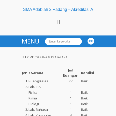
SMA Adabiah 2 Padang – Akreditasi A
MENU
HOME
/
SARANA & PRASARANA
Jml
Jenis Sarana
Kondisi
Ruangan
1.
Ruang Kelas
27
Baik
2.
Lab. IPA
Fisika
1
Baik
Kimia
1
Baik
Biologi
1
Baik
3.
Lab. Bahasa
1
Baik
4.
Lab. Komputer
4
Baik