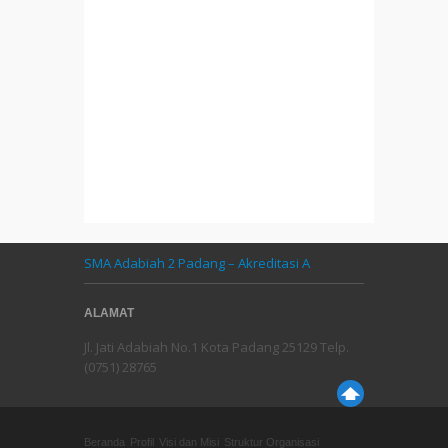
SMA Adabiah 2 Padang – Akreditasi A
ALAMAT
Jl. Jati Adabiah No.1 Kota Padang 25129 Telp.
(0751) 28765
Beranda
Profil
Visi dan Misi
Struktur Organisasi