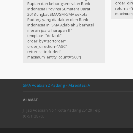
order_dir
Rupiah dan kebangsentralan Bank
returns=”
Indonesia Provinsi Sumatera Barat
maximum_
2018 tingkat SMA/SMK/MA sekota
Padang yang diadakan oleh Bank
Indonesia ini SMA Adabiah 2 berhasil
meraih juara harapan II ”
template=”default”
order_by=”sortorder”
order_direction=”ASC”
returns=”included”
maximum_entity_count=”500″]
SMA Adabiah 2 Padang – Akreditasi A
ALAMAT
Jl. Jati Adabiah No.1 Kota Padang 25129 Telp.
(0751) 28765