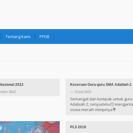
Tentang Kami
PPDB
 Nasional 2022
Keseruan Guru-guru SMA Adabiah 2
mber 2022
— 16 Juli 2022
Semangat dan kompak untuk guru
Adabiah 2, senyummu🙂 mengant
siswa meraih mimpinya💐
PLS 2018