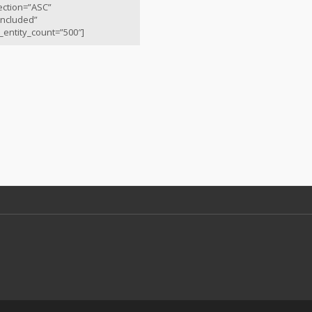
ection=”ASC”
included”
entity_count=”500″]