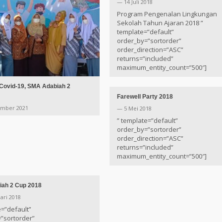
— 14 Juli 2018
Program Pengenalan Lingkungan
Sekolah Tahun Ajaran 2018 ”
template=”default”
order_by=”sortorder”
order_direction=”ASC”
returns=”included”
maximum_entity_count=”500″]
 Covid-19, SMA Adabiah 2
Farewell Party 2018
ember 2021
— 5 Mei 2018
” template=”default”
order_by=”sortorder”
order_direction=”ASC”
returns=”included”
maximum_entity_count=”500″]
ah 2 Cup 2018
ari 2018
e=”default”
”sortorder”